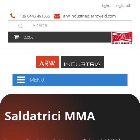
login
registrati
+39 0445 491365
arw.industria@arroweld.com
0,00€
MENU
Saldatrici MMA