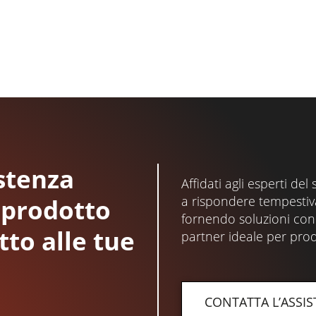
istenza
Affidati agli esperti del 
a rispondere tempestiv
l prodotto
fornendo soluzioni conc
tto alle tue
partner ideale per prodot
CONTATTA L’ASSIS