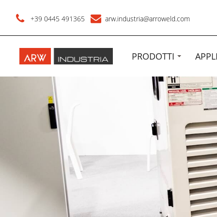
+39 0445 491365
arw.industria@arroweld.com
PRODOTTI
APPL