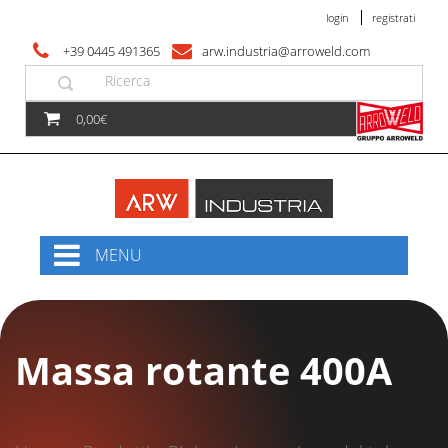
login
registrati
+39 0445 491365
arw.industria@arroweld.com
0,00€
MENU
Massa rotante 400A